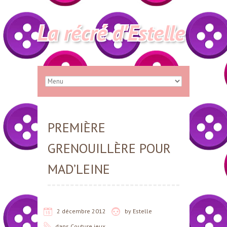
La récré d'Estelle
PREMIÈRE
GRENOUILLÈRE POUR
MAD’LEINE
2 décembre 2012
by
Estelle
dans
Couture jeux