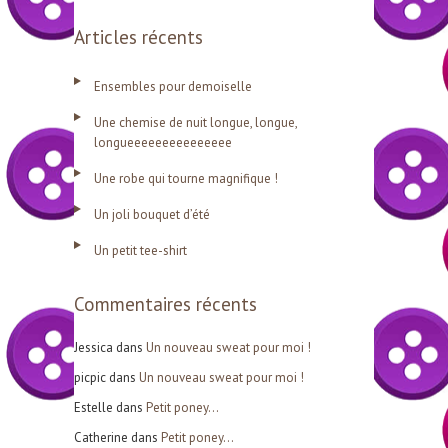
e
Articles récents
c
h
Ensembles pour demoiselle
e
Une chemise de nuit longue, longue,
r
longueeeeeeeeeeeeeee
c
Une robe qui tourne magnifique !
h
Un joli bouquet d’été
e
r
Un petit tee-shirt
Commentaires récents
:
Jessica
dans
Un nouveau sweat pour moi !
picpic
dans
Un nouveau sweat pour moi !
Estelle
dans
Petit poney…
Catherine
dans
Petit poney…