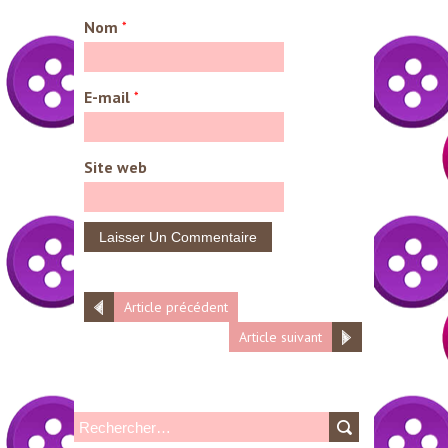
Nom
*
E-mail
*
Site web
Article précédent
Article suivant
R