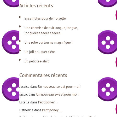
Articles récents
c
h
Ensembles pour demoiselle
e
Une chemise de nuit longue, longue,
r
longueeeeeeeeeeeeeee
c
Une robe qui tourne magnifique !
h
Un joli bouquet d’été
e
r
Un petit tee-shirt
Commentaires récents
:
Jessica
dans
Un nouveau sweat pour moi !
picpic
dans
Un nouveau sweat pour moi !
Estelle
dans
Petit poney…
Catherine
dans
Petit poney…