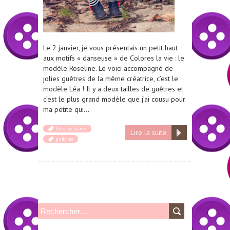
Le 2 janvier, je vous présentais un petit haut
aux motifs « danseuse » de Colores la vie : le
modèle Roseline. Le voici accompagné de
jolies guêtres de la même créatrice, c’est le
modèle Léa ! Il y a deux tailles de guêtres et
c’est le plus grand modèle que j’ai cousu pour
ma petite qui…
Colores la vie
Lire la suite
guêtres
R
e