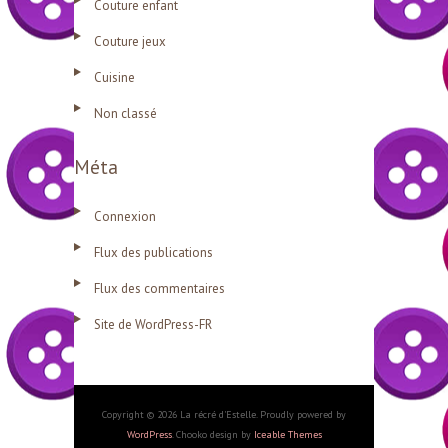
Couture enfant
Couture jeux
Cuisine
Non classé
Méta
Connexion
Flux des publications
Flux des commentaires
Site de WordPress-FR
Copyright © 2026 La récré d'Estelle. Proudly powered by
WordPress
. Chooko design by
Iceable Themes