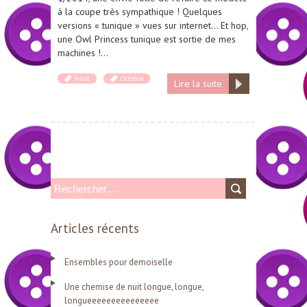
à la coupe très sympathique ! Quelques
versions « tunique » vues sur internet… Et hop,
une Owl Princess tunique est sortie de mes
machines !…
haut
Ottobre
Lire la suite
R
e
Articles récents
c
h
Ensembles pour demoiselle
e
Une chemise de nuit longue, longue,
r
longueeeeeeeeeeeeeee