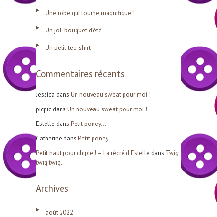
c
Une robe qui tourne magnifique !
h
Un joli bouquet d’été
e
r
Un petit tee-shirt
Commentaires récents
:
Jessica
dans
Un nouveau sweat pour moi !
picpic
dans
Un nouveau sweat pour moi !
Estelle
dans
Petit poney…
Catherine
dans
Petit poney…
Petit haut pour chipie ! – La récré d'Estelle
dans
Twig
twig twig…
Archives
août 2022