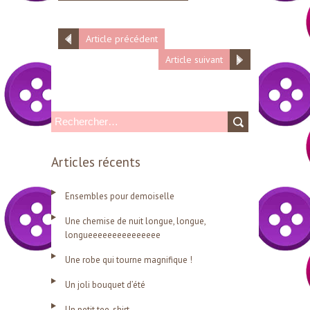
Article précédent
Article suivant
R
e
Articles récents
c
h
Ensembles pour demoiselle
e
Une chemise de nuit longue, longue,
r
longueeeeeeeeeeeeeee
c
Une robe qui tourne magnifique !
h
Un joli bouquet d’été
e
r
Un petit tee-shirt