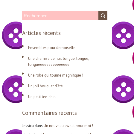
R
e
Articles récents
c
h
Ensembles pour demoiselle
e
Une chemise de nuit longue, longue,
r
longueeeeeeeeeeeeeee
c
Une robe qui tourne magnifique !
h
Un joli bouquet d’été
e
r
Un petit tee-shirt
Commentaires récents
:
Jessica
dans
Un nouveau sweat pour moi !