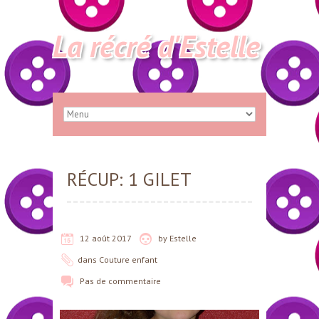
La récré d'Estelle
RÉCUP: 1 GILET
12 août 2017
by
Estelle
dans
Couture enfant
Pas de commentaire