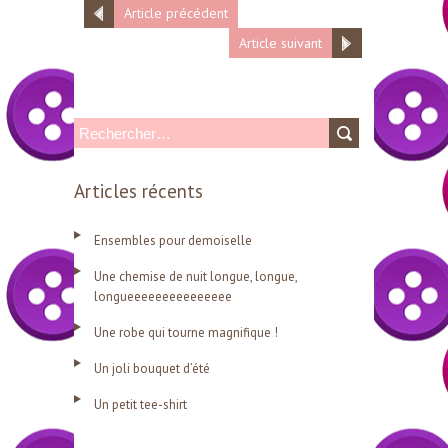
Article précédent
Article suivant
R
e
Articles récents
c
h
Ensembles pour demoiselle
e
Une chemise de nuit longue, longue,
r
longueeeeeeeeeeeeeee
c
Une robe qui tourne magnifique !
h
Un joli bouquet d’été
e
r
Un petit tee-shirt