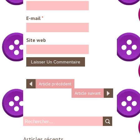
E-mail
*
Site web
Article précédent
Article suivant
R
e
Articles récents
c