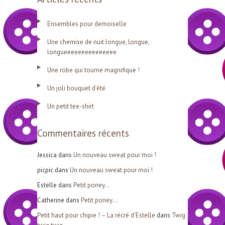
h
Ensembles pour demoiselle
e
Une chemise de nuit longue, longue,
r
longueeeeeeeeeeeeeee
c
Une robe qui tourne magnifique !
h
Un joli bouquet d’été
e
r
Un petit tee-shirt
Commentaires récents
:
Jessica
dans
Un nouveau sweat pour moi !
picpic
dans
Un nouveau sweat pour moi !
Estelle
dans
Petit poney…
Catherine
dans
Petit poney…
Petit haut pour chipie ! – La récré d'Estelle
dans
Twig