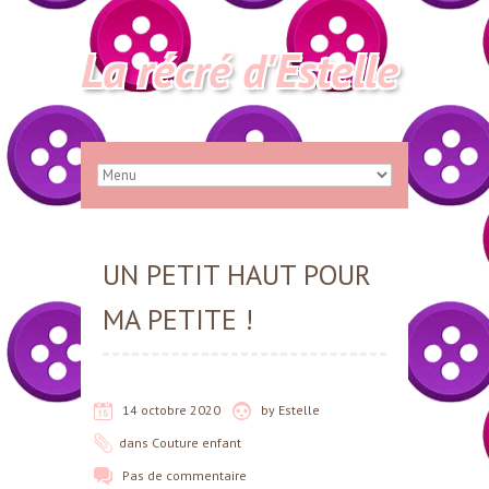
La récré d'Estelle
UN PETIT HAUT POUR
MA PETITE !
14 octobre 2020
by
Estelle
dans
Couture enfant
Pas de commentaire