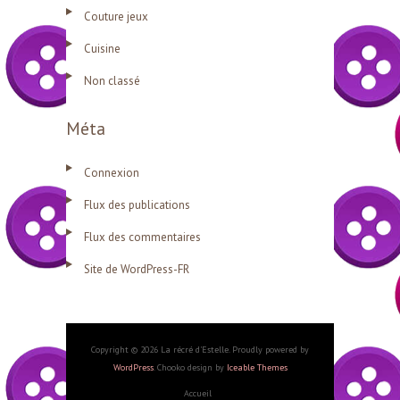
Couture jeux
Cuisine
Non classé
Méta
Connexion
Flux des publications
Flux des commentaires
Site de WordPress-FR
Copyright © 2026 La récré d'Estelle. Proudly powered by
WordPress
. Chooko design by
Iceable Themes
Accueil