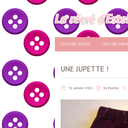
La récré d'Este
COUTURE ADULTE
COUTURE ENFA
UNE JUPETTE !
31 janvier 2021
by
Estelle