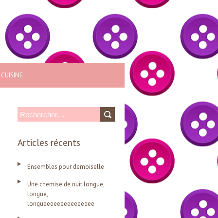
CUISINE
R
e
Articles récents
c
h
Ensembles pour demoiselle
e
Une chemise de nuit longue,
r
longue,
c
longueeeeeeeeeeeeeee
h