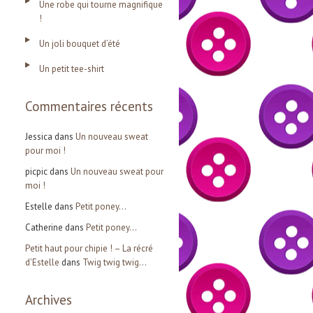
Une robe qui tourne magnifique
e
!
r
Un joli bouquet d’été
Un petit tee-shirt
:
Commentaires récents
Jessica
dans
Un nouveau sweat
pour moi !
picpic
dans
Un nouveau sweat pour
moi !
Estelle
dans
Petit poney…
Catherine
dans
Petit poney…
Petit haut pour chipie ! – La récré
d'Estelle
dans
Twig twig twig…
Archives