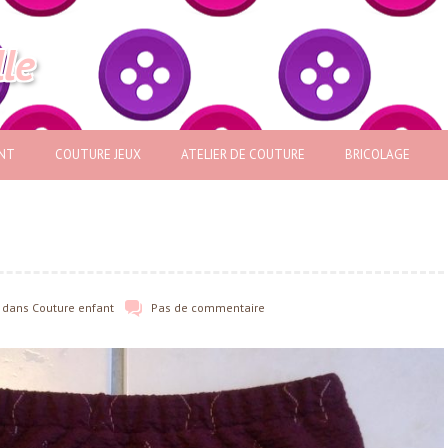
lle
NT
COUTURE JEUX
ATELIER DE COUTURE
BRICOLAGE
dans
Couture enfant
Pas de commentaire