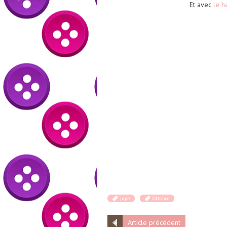
Et avec
le h
jupe
Ottobre
Article précédent