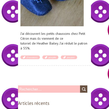
J’ai découvert les petits chaussons chez Petit
Citron mais ils viennent de ce
tutoriel de Heather Bailey. J’ai réduit le patron
à 55%.
chaussons
poupée
poupon
R
e
Articles récents
c