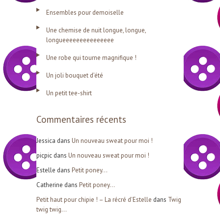
h
Ensembles pour demoiselle
e
Une chemise de nuit longue, longue,
r
longueeeeeeeeeeeeeee
c
Une robe qui tourne magnifique !
h
Un joli bouquet d’été
e
r
Un petit tee-shirt
Commentaires récents
:
Jessica
dans
Un nouveau sweat pour moi !
picpic
dans
Un nouveau sweat pour moi !
Estelle
dans
Petit poney…
Catherine
dans
Petit poney…
Petit haut pour chipie ! – La récré d'Estelle
dans
Twig
twig twig…