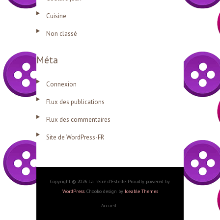
Cuisine
Non classé
Méta
Connexion
Flux des publications
Flux des commentaires
Site de WordPress-FR
Copyright © 2026 La récré d'Estelle. Proudly powered by
WordPress
. Chooko design by
Iceable Themes
Accueil