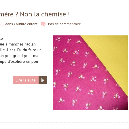
-mère ? Non la chemise !
dans
Couture enfant
Pas de commentaire
le
que à manches raglan,
le 4 ans. J’ai dû faire un
s un peu grand pour ma
 jupe d’écolière un peu
Lire la suite