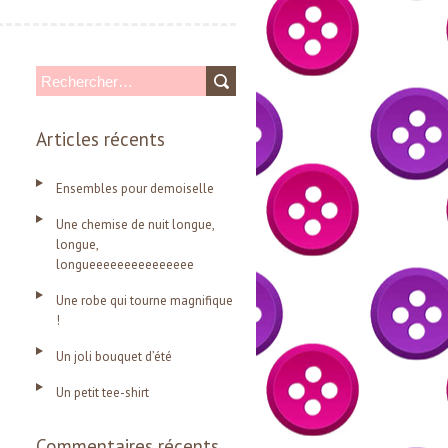
R
e
Articles récents
c
h
Ensembles pour demoiselle
e
Une chemise de nuit longue,
r
longue,
c
longueeeeeeeeeeeeeee
h
Une robe qui tourne magnifique
e
!
r
Un joli bouquet d’été
Un petit tee-shirt
:
Commentaires récents