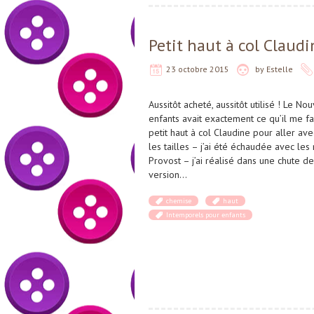
Petit haut à col Claudi
23 octobre 2015
by
Estelle
Aussitôt acheté, aussitôt utilisé ! Le 
enfants avait exactement ce qu’il me fall
petit haut à col Claudine pour aller a
les tailles – j’ai été échaudée avec les
Provost – j’ai réalisé dans une chute d
version…
chemise
haut
Intemporels pour enfants