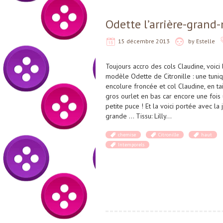
Odette l’arrière-grand
15 décembre 2013
by
Estelle
Toujours accro des cols Claudine, voici 
modèle Odette de Citronille : une tuni
encolure froncée et col Claudine, en tail
gros ourlet en bas car encore une foi
petite puce ! Et la voici portée avec la
grande … Tissu: Lilly…
chemise
Citronille
haut
Intemporels