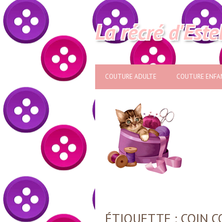
La récré d'Este
COUTURE ADULTE
COUTURE ENFA
ÉTIQUETTE :
COIN 