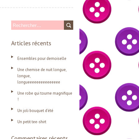
R
e
Articles récents
c
h
Ensembles pour demoiselle
e
Une chemise de nuit longue,
r
longue,
c
longueeeeeeeeeeeeeee
h
Une robe qui tourne magnifique
e
!
r
Un joli bouquet d’été
Un petit tee-shirt
:
Commentaires récents