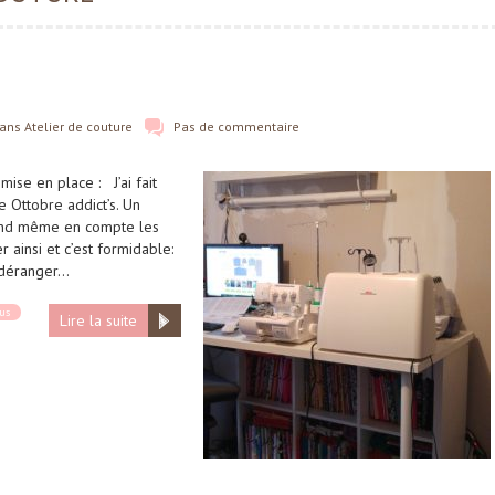
ans
Atelier de couture
Pas de commentaire
mise en place : J’ai fait
 Ottobre addict’s. Un
end même en compte les
 ainsi et c’est formidable:
t déranger…
sus
Lire la suite