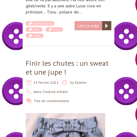
gilet/veste. Il y a une autre Lucie rose en
prévision… Tissu : polaire de…
Colores la vie
Lire la suite
gilet
haut
veste
Finir les chutes : un sweat
et une jupe !
14 février 2021
by
Estelle
dans
Couture enfant
Pas de commentaire