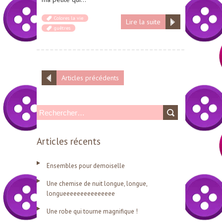
Colores la vie
Lire la suite
guêtres
Articles précédents
R
e
Articles récents
c
h
Ensembles pour demoiselle
e
Une chemise de nuit longue, longue,
r
longueeeeeeeeeeeeeee
c
Une robe qui tourne magnifique !
h