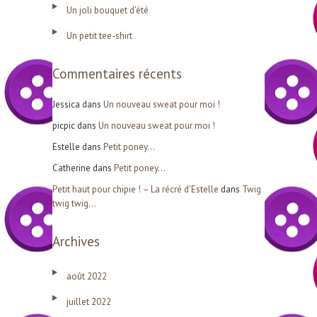
Un joli bouquet d’été
e
r
Un petit tee-shirt
Commentaires récents
:
Jessica
dans
Un nouveau sweat pour moi !
picpic
dans
Un nouveau sweat pour moi !
Estelle
dans
Petit poney…
Catherine
dans
Petit poney…
Petit haut pour chipie ! – La récré d'Estelle
dans
Twig
twig twig…
Archives
août 2022
juillet 2022