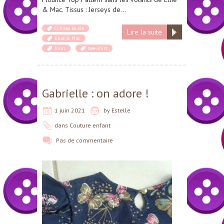
& Mac. Tissus : Jerseys de…
Colores la vie
Lire la suite
Ellie & Mac
haut
tee-shirt
Gabrielle : on adore !
1 juin 2021
by
Estelle
dans
Couture enfant
Pas de commentaire