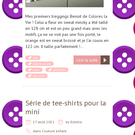
Mes premiers treggings Benoit de Colores la
Vie ! Celui a fleur en sweat mincky a été taillé
en 128 cm et est un peu grand mais avec les
motifs ça ne se voit pas une fois porté, le
orange est en sweat brossé et je l’ai cousu en
122 cm. Il taille parfaitement !…
bas
Lire la suite
Colores la vie
haut
pantalon
tee-shirt
Série de tee-shirts pour la
mini
27 août 2021
by
Estelle
dans
Couture enfant