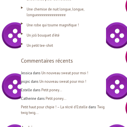
e
Une chemise de nuit longue, longue,
r
longueeeeeeeeeeeeeee
c
Une robe qui tourne magnifique !
h
Un joli bouquet d’été
e
r
Un petit tee-shirt
Commentaires récents
:
Jessica
dans
Un nouveau sweat pour moi !
picpic
dans
Un nouveau sweat pour moi !
Estelle
dans
Petit poney…
Catherine
dans
Petit poney…
Petit haut pour chipie ! – La récré d'Estelle
dans
Twig
twig twig…