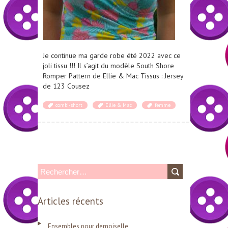
Je continue ma garde robe été 2022 avec ce
joli tissu !!! Il s’agit du modèle South Shore
Romper Pattern de Ellie & Mac Tissus : Jersey
de 123 Cousez
combi-short
Ellie & Mac
femme
R
e
Articles récents
c
h
Ensembles pour demoiselle