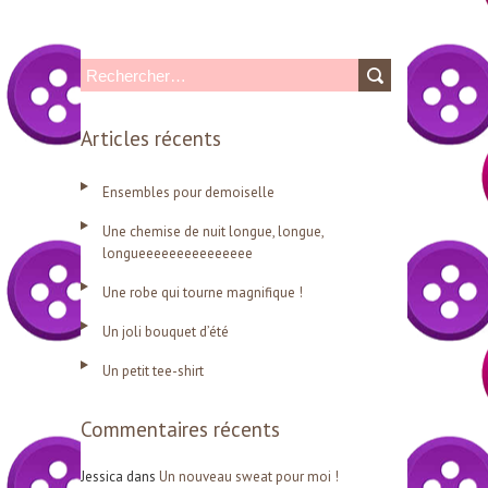
R
e
Articles récents
c
h
Ensembles pour demoiselle
e
Une chemise de nuit longue, longue,
r
longueeeeeeeeeeeeeee
c
Une robe qui tourne magnifique !
h
Un joli bouquet d’été
e
r
Un petit tee-shirt
Commentaires récents
:
Jessica
dans
Un nouveau sweat pour moi !