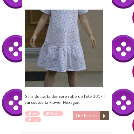
Sans doute, la dernière robe de l’été 2017 !
J’ai cousue la Flower Hexagon…
été
Ottobre
Lire la suite
robe